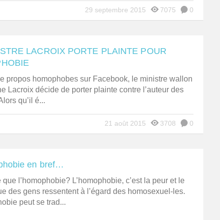
29 septembre 2015
7075
0
ISTRE LACROIX PORTE PLAINTE POUR
HOBIE
de propos homophobes sur Facebook, le ministre wallon
e Lacroix décide de porter plainte contre l’auteur des
Alors qu’il é...
21 août 2015
3708
0
hobie en bref…
 que l’homophobie? L’homophobie, c’est la peur et le
ue des gens ressentent à l’égard des homosexuel-les.
bie peut se trad...