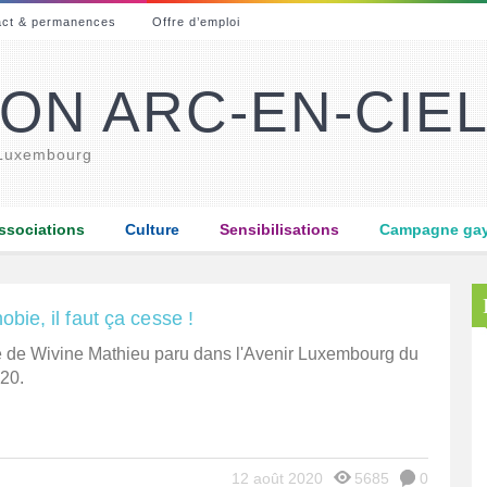
act & permanences
Offre d’emploi
ON ARC-EN-CIE
 Luxembourg
ssociations
Culture
Sensibilisations
Campagne gay-
ie, il faut ça cesse !
le de Wivine Mathieu paru dans l'Avenir Luxembourg du
20.
12 août 2020
5685
0