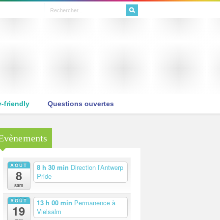
L
friendly
Questions ouvertes
Evènements
AOÛT
8 h 30 min
Direction l’Antwerp
8
Pride
sam
AOÛT
13 h 00 min
Permanence à
19
Vielsalm