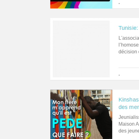
,
Tunisie:
L'associa
l’homosex
décision d
,
Kinshas
des men
Jeunialis
Maison A
des jeunes