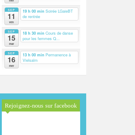
mer
SEP
19 h 00 min
Soirée LGaieBT
11
de rentrée
ven
SEP
18 h 30 min
Cours de danse
15
pour les femmes Q...
mar
SEP
13 h 00 min
Permanence à
16
Vielsalm
mer
Rejoignez-nous sur facebook
Maison Arc-en-Ciel de la
province de Luxembourg