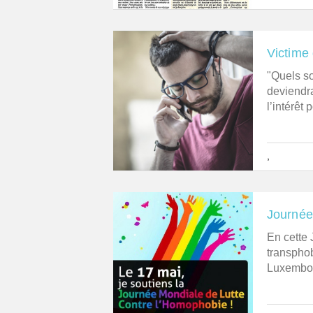
Victime 
"Quels so
deviendra
l’intérêt 
,
Journée
En cette 
transphob
Luxembour