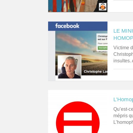
LE MIN
HOMOP
Victime 
Christoph
insultes. 
L’Homop
Qu’est-ce
mépris q
L’homopho