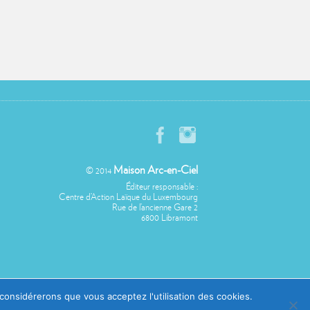
Maison Arc-en-Ciel
© 2014
Éditeur responsable :
Centre d’Action Laïque du Luxembourg
Rue de l’ancienne Gare 2
6800 Libramont
 considérerons que vous acceptez l'utilisation des cookies.