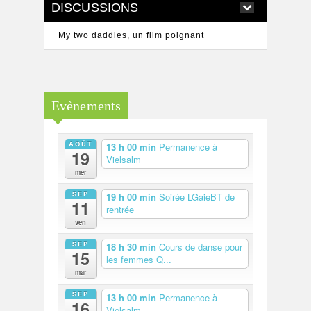
DISCUSSIONS
My two daddies, un film poignant
De l’homophobie ordinaire…
Evènements
AOÛT
13 h 00 min
Permanence à
19
Vielsalm
mer
SEP
19 h 00 min
Soirée LGaieBT de
11
rentrée
ven
SEP
18 h 30 min
Cours de danse pour
15
les femmes Q...
mar
SEP
13 h 00 min
Permanence à
16
Vielsalm