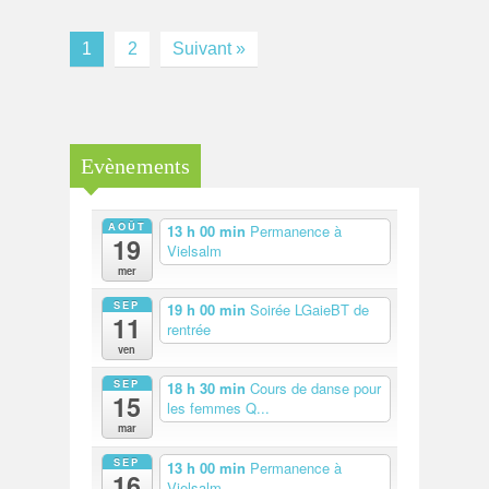
1
2
Suivant »
Evènements
AOÛT
13 h 00 min
Permanence à
19
Vielsalm
mer
SEP
19 h 00 min
Soirée LGaieBT de
11
rentrée
ven
SEP
18 h 30 min
Cours de danse pour
15
les femmes Q...
mar
SEP
13 h 00 min
Permanence à
16
Vielsalm