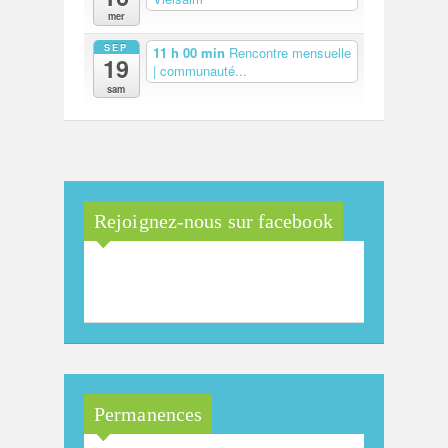
mer
SEP
11 h 00 min
Rencontre mensuelle
19
| communauté...
sam
Rejoignez-nous sur facebook
Maison Arc-en-Ciel de la
province de Luxembourg
Permanences