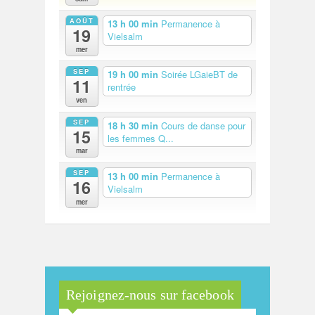
AOÛT
13 h 00 min
Permanence à
19
Vielsalm
mer
SEP
19 h 00 min
Soirée LGaieBT de
11
rentrée
ven
SEP
18 h 30 min
Cours de danse pour
15
les femmes Q...
mar
SEP
13 h 00 min
Permanence à
16
Vielsalm
mer
Rejoignez-nous sur facebook