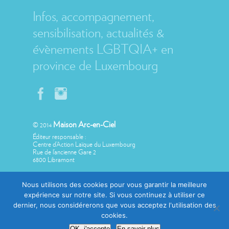
Infos, accompagnement,
sensibilisation, actualités &
évènements LGBTQIA+ en
province de Luxembourg
Maison Arc-en-Ciel
© 2014
Éditeur responsable :
Centre d’Action Laïque du Luxembourg
Rue de l’ancienne Gare 2
6800 Libramont
Nous utilisons des cookies pour vous garantir la meilleure
expérience sur notre site. Si vous continuez à utiliser ce
dernier, nous considérerons que vous acceptez l'utilisation des
Avec le soutien de
cookies.
OK, j'accepte
En savoir plus