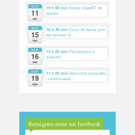
SEP
19 h 00 min
Soirée LGaieBT de
11
rentrée
ven
SEP
18 h 30 min
Cours de danse pour
15
les femmes Q...
mar
SEP
13 h 00 min
Permanence à
16
Vielsalm
mer
SEP
11 h 00 min
Rencontre mensuelle
19
| communauté...
sam
Rejoignez-nous sur facebook