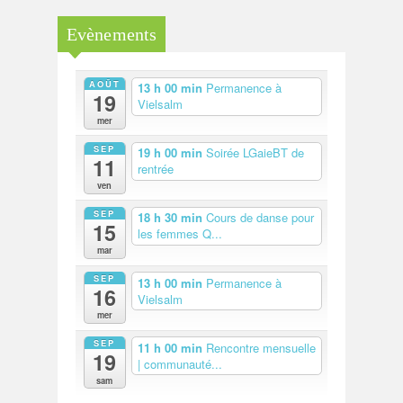
Evènements
AOÛT
13 h 00 min
Permanence à
19
Vielsalm
mer
SEP
19 h 00 min
Soirée LGaieBT de
11
rentrée
ven
SEP
18 h 30 min
Cours de danse pour
15
les femmes Q...
mar
SEP
13 h 00 min
Permanence à
16
Vielsalm
mer
SEP
11 h 00 min
Rencontre mensuelle
19
| communauté...
sam