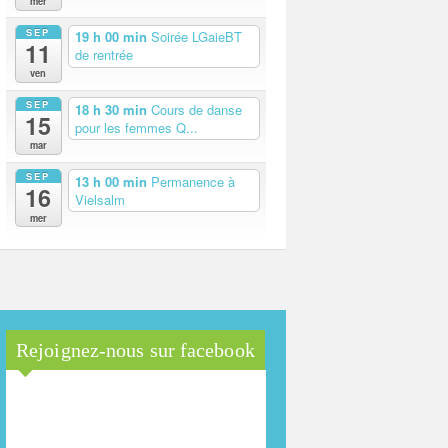
mer
SEP
19 h 00 min
Soirée LGaieBT
11
de rentrée
ven
SEP
18 h 30 min
Cours de danse
15
pour les femmes Q...
mar
SEP
13 h 00 min
Permanence à
16
Vielsalm
mer
Rejoignez-nous sur facebook
Maison Arc-en-Ciel de la
province de Luxembourg