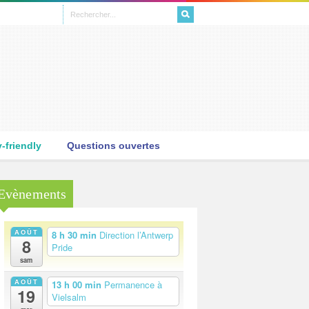
L
friendly
Questions ouvertes
Evènements
AOÛT
8 h 30 min
Direction l’Antwerp
8
Pride
sam
AOÛT
13 h 00 min
Permanence à
19
Vielsalm