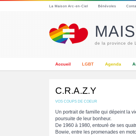
La Maison Arc-en-Ciel
Bénévoles
Cont
MAIS
de la province de
Accueil
LGBT
Agenda
A
C.R.A.Z.Y
VOS COUPS DE COEUR
Un portrait de famille qui dépeint la v
poursuite de leur bonheur.
De 1960 à 1980, entouré de ses quatre
Bowie, entre les promenades en moto 