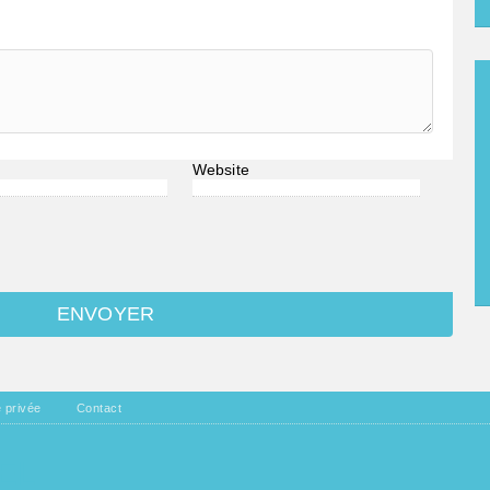
Website
e privée
Contact
EL