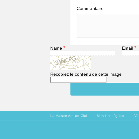
Commentaire
*
*
Name
Email
Recopiez le contenu de cette image
La Maison Arc-en-Ciel
Mentions légales
Vi
MAISON ARC-EN-CI