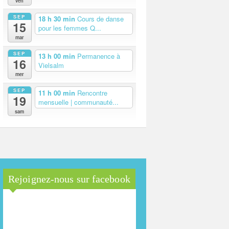
ven
SEP
18 h 30 min
Cours de danse
15
pour les femmes Q...
mar
SEP
13 h 00 min
Permanence à
16
Vielsalm
mer
SEP
11 h 00 min
Rencontre
19
mensuelle | communauté...
sam
Rejoignez-nous sur facebook
Maison Arc-en-Ciel de la
province de Luxembourg