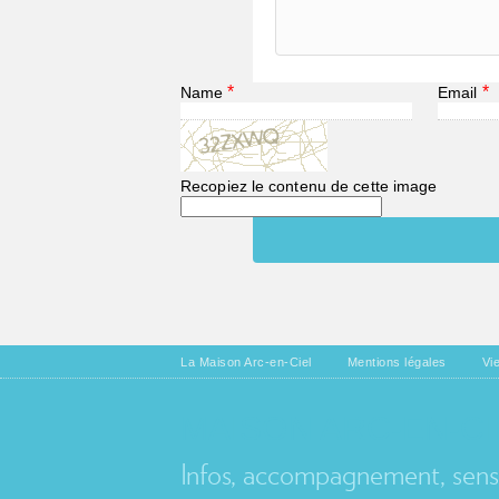
*
*
Name
Email
Recopiez le contenu de cette image
La Maison Arc-en-Ciel
Mentions légales
Vi
MAISON ARC-EN-CI
Infos, accompagnement, sensib