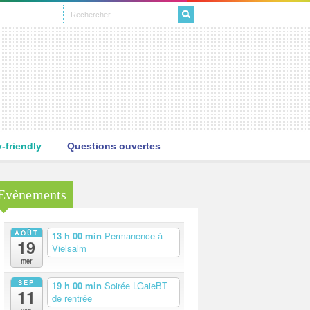
L
friendly
Questions ouvertes
Evènements
AOÛT
13 h 00 min
Permanence à
19
Vielsalm
mer
SEP
19 h 00 min
Soirée LGaieBT
11
de rentrée