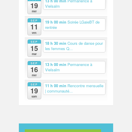
13 h 00 min
Permanence à
19
Vielsalm
mer
SEP
19 h 00 min
Soirée LGaieBT de
11
rentrée
ven
SEP
18 h 30 min
Cours de danse pour
15
les femmes Q...
mar
SEP
13 h 00 min
Permanence à
16
Vielsalm
mer
SEP
11 h 00 min
Rencontre mensuelle
19
| communauté...
sam