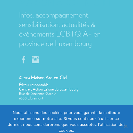
MAISON ARC-EN-CIEL
Infos, accompagnement,
sensibilisation, actualités &
évènements LGBTQIA+ en
province de Luxembourg
Maison Arc-en-Ciel
© 2014
Éditeur responsable :
Centre d’Action Laïque du Luxembourg
Rue de l’ancienne Gare 2
6800 Libramont
Nous utilisons des cookies pour vous garantir la meilleure
expérience sur notre site. Si vous continuez à utiliser ce
dernier, nous considérerons que vous acceptez l'utilisation des
Avec le soutien de
cookies.