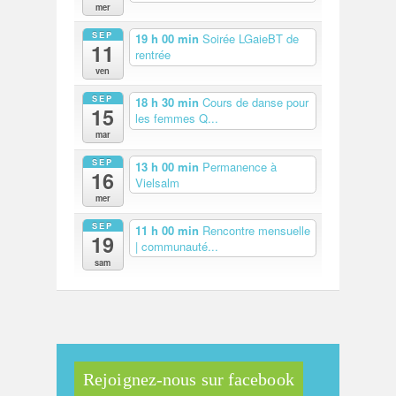
mer
SEP
19 h 00 min
Soirée LGaieBT de
11
rentrée
ven
SEP
18 h 30 min
Cours de danse pour
15
les femmes Q...
mar
SEP
13 h 00 min
Permanence à
16
Vielsalm
mer
SEP
11 h 00 min
Rencontre mensuelle
19
| communauté...
sam
Rejoignez-nous sur facebook