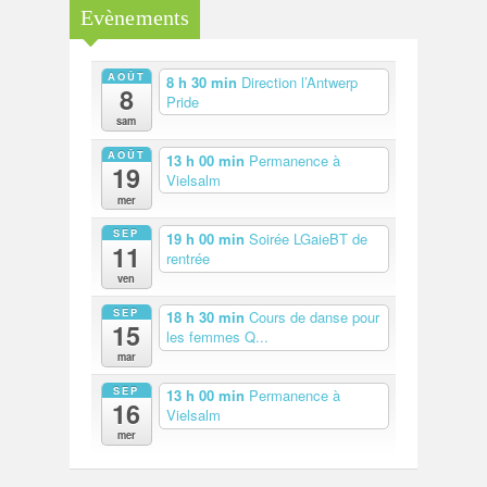
Evènements
AOÛT
8 h 30 min
Direction l’Antwerp
8
Pride
sam
AOÛT
13 h 00 min
Permanence à
19
Vielsalm
mer
SEP
19 h 00 min
Soirée LGaieBT de
11
rentrée
ven
SEP
18 h 30 min
Cours de danse pour
15
les femmes Q...
mar
SEP
13 h 00 min
Permanence à
16
Vielsalm
mer