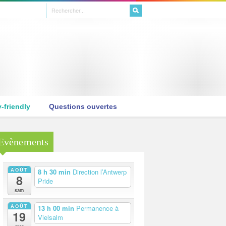
L
friendly
Questions ouvertes
Evènements
AOÛT
8 h 30 min
Direction l’Antwerp
8
Pride
sam
AOÛT
13 h 00 min
Permanence à
19
Vielsalm