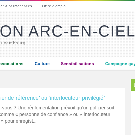
act & permanences
Offre d’emploi
ON ARC-EN-CIE
 Luxembourg
ssociations
Culture
Sensibilisations
Campagne gay-
cier de référence’ ou ‘interlocuteur privilégié’
-vous ? Une règlementation prévoit qu’un policier soit
comme « personne de confiance » ou « interlocuteur
 » pour enregist...