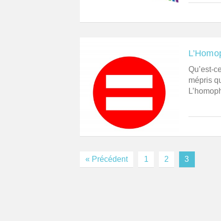
L’Homop
Qu’est-ce
mépris q
L’homopho
« Précédent
1
2
3