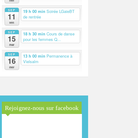
mer
SEP
19 h 00 min
Soirée LGaieBT
11
de rentrée
ven
SEP
18 h 30 min
Cours de danse
15
pour les femmes Q...
mar
SEP
13 h 00 min
Permanence à
16
Vielsalm
mer
Rejoignez-nous sur facebook
Maison Arc-en-Ciel de la
province de Luxembourg