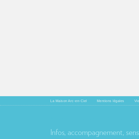
La Maison Arc-en-Ciel
Mentions légales
Vi
MAISON ARC-EN-CI
Infos, accompagnement, sensib