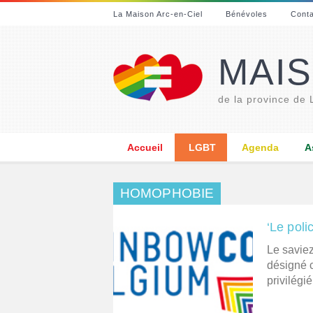
La Maison Arc-en-Ciel
Bénévoles
Cont
MAIS
de la province de
Accueil
LGBT
Agenda
A
HOMOPHOBIE
‘Le poli
Le saviez
désigné 
privilégié