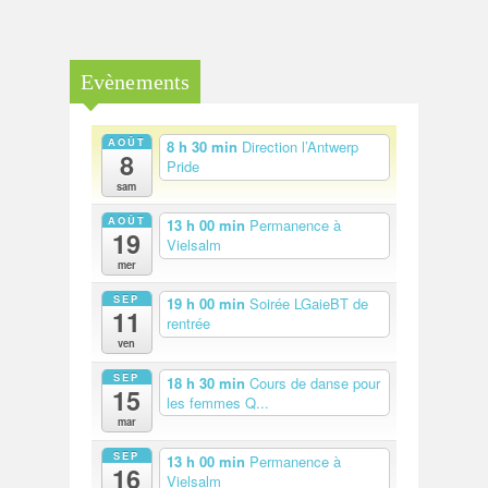
Evènements
AOÛT
8 h 30 min
Direction l’Antwerp
8
Pride
sam
AOÛT
13 h 00 min
Permanence à
19
Vielsalm
mer
SEP
19 h 00 min
Soirée LGaieBT de
11
rentrée
ven
SEP
18 h 30 min
Cours de danse pour
15
les femmes Q...
mar
SEP
13 h 00 min
Permanence à
16
Vielsalm