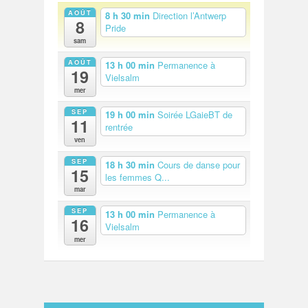
AOÛT
8 h 30 min
Direction l’Antwerp
8
Pride
sam
AOÛT
13 h 00 min
Permanence à
Commerces et services à Bastogne
19
Vielsalm
mer
SEP
19 h 00 min
Soirée LGaieBT de
11
rentrée
ven
SEP
18 h 30 min
Cours de danse pour
15
les femmes Q...
mar
SEP
13 h 00 min
Permanence à
16
Vielsalm
mer