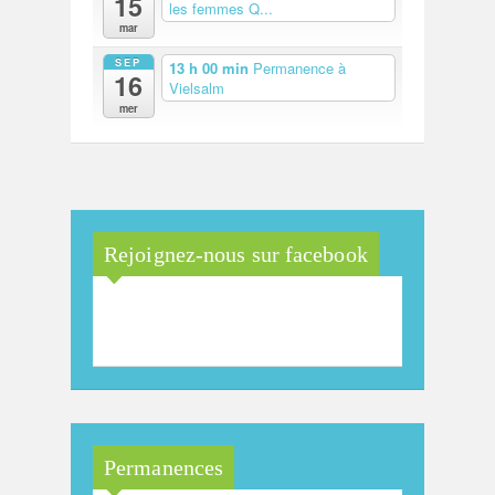
15
les femmes Q...
mar
SEP
13 h 00 min
Permanence à
16
Vielsalm
mer
Rejoignez-nous sur facebook
Maison Arc-en-Ciel de la
province de Luxembourg
Permanences