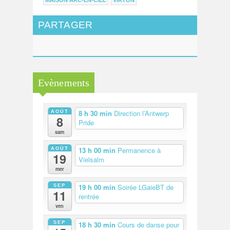
MAISON ARC-EN-CIEL
VIRTON
PARTAGER
Evènements
AOÛT
8 h 30 min
Direction l’Antwerp
8
Pride
sam
AOÛT
13 h 00 min
Permanence à
19
Vielsalm
mer
SEP
19 h 00 min
Soirée LGaieBT de
11
rentrée
ven
SEP
18 h 30 min
Cours de danse pour