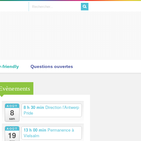
L
friendly
Questions ouvertes
Evènements
AOÛT
8 h 30 min
Direction l’Antwerp
8
Pride
sam
AOÛT
13 h 00 min
Permanence à
19
Vielsalm