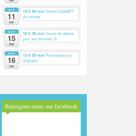
mer
SEP
19 h 00 min
Soirée LGaieBT
11
de rentrée
ven
SEP
18 h 30 min
Cours de danse
15
pour les femmes Q...
mar
SEP
13 h 00 min
Permanence à
16
Vielsalm
mer
Rejoignez-nous sur facebook
Maison Arc-en-Ciel de la
province de Luxembourg