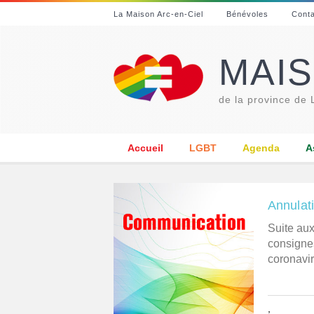
La Maison Arc-en-Ciel
Bénévoles
Cont
MAIS
de la province de
Accueil
LGBT
Agenda
A
Annulati
Suite au
consignes
coronavir
,