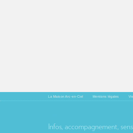
La Maison Arc-en-Ciel
Mentions légales
Vi
MAISON ARC-EN-CI
Infos, accompagnement, sensib