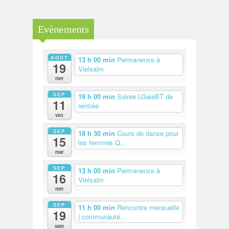
Evènements
AOÛT
13 h 00 min
Permanence à
19
Vielsalm
mer
SEP
19 h 00 min
Soirée LGaieBT de
11
rentrée
ven
SEP
18 h 30 min
Cours de danse pour
15
les femmes Q...
mar
SEP
13 h 00 min
Permanence à
16
Vielsalm
mer
SEP
11 h 00 min
Rencontre mensuelle
19
| communauté...
sam