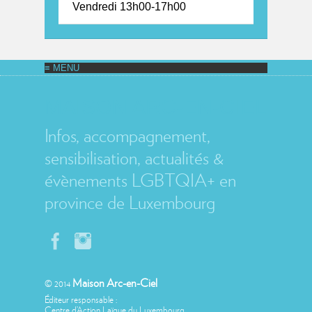
Vendredi 13h00-17h00
MAISON ARC-EN-CIEL
Infos, accompagnement,
sensibilisation, actualités &
évènements LGBTQIA+ en
province de Luxembourg
Maison Arc-en-Ciel
© 2014
Éditeur responsable :
Centre d’Action Laïque du Luxembourg