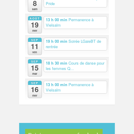
8
Pride
sam
AOÛT
13 h 00 min
Permanence à
19
Vielsalm
mer
SEP
19 h 00 min
Soirée LGaieBT de
11
rentrée
ven
SEP
18 h 30 min
Cours de danse pour
15
les femmes Q...
mar
SEP
13 h 00 min
Permanence à
16
Vielsalm
mer