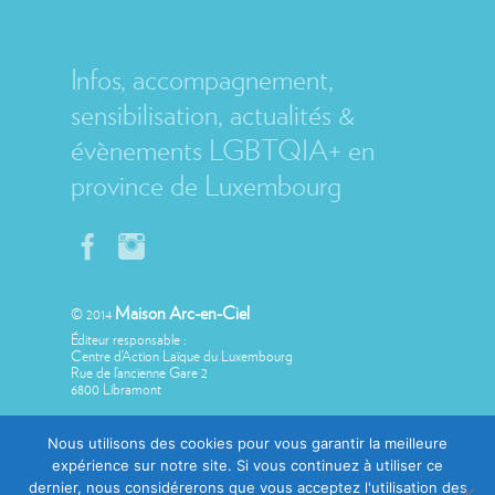
MAISON ARC-EN-CIEL
Infos, accompagnement,
sensibilisation, actualités &
évènements LGBTQIA+ en
province de Luxembourg
Maison Arc-en-Ciel
© 2014
Éditeur responsable :
Centre d’Action Laïque du Luxembourg
Rue de l’ancienne Gare 2
6800 Libramont
Nous utilisons des cookies pour vous garantir la meilleure
expérience sur notre site. Si vous continuez à utiliser ce
dernier, nous considérerons que vous acceptez l'utilisation des