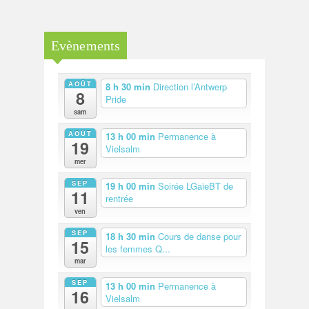
Evènements
AOÛT
8 h 30 min
Direction l’Antwerp
8
Pride
sam
AOÛT
13 h 00 min
Permanence à
19
Vielsalm
mer
SEP
19 h 00 min
Soirée LGaieBT de
11
rentrée
ven
SEP
18 h 30 min
Cours de danse pour
15
les femmes Q...
mar
SEP
13 h 00 min
Permanence à
16
Vielsalm