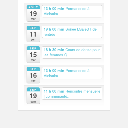
AOÛT
13 h 00 min
Permanence à
19
Vielsalm
mer
SEP
19 h 00 min
Soirée LGaieBT de
11
rentrée
ven
SEP
18 h 30 min
Cours de danse pour
15
les femmes Q...
mar
SEP
13 h 00 min
Permanence à
16
Vielsalm
mer
SEP
11 h 00 min
Rencontre mensuelle
19
| communauté...
sam