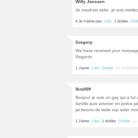
Willy Janssen
Je voudrais aider .je suis méde
4
Je n′aime pas .
Like
.
1
dislike .
Disl
Gregory
We have received your message.
Regards
1
J′aime .
Like
.
Dislike
.
22 septembre
Ibra009
Bonjour je suis un gay qui a fut 
famille puis amener en police ja
jai besoin de laide svp aider moi
1
J′aime .
Like
.
1
dislike .
Dislike
.
12 