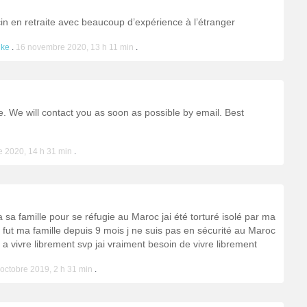
cin en retraite avec beaucoup d’expérience à l’étranger
ike
.
16 novembre 2020, 13 h 11 min
.
 We will contact you as soon as possible by email. Best
 2020, 14 h 31 min
.
a sa famille pour se réfugie au Maroc jai été torturé isolé par ma
i fut ma famille depuis 9 mois j ne suis pas en sécurité au Maroc
 a vivre librement svp jai vraiment besoin de vivre librement
octobre 2019, 2 h 31 min
.