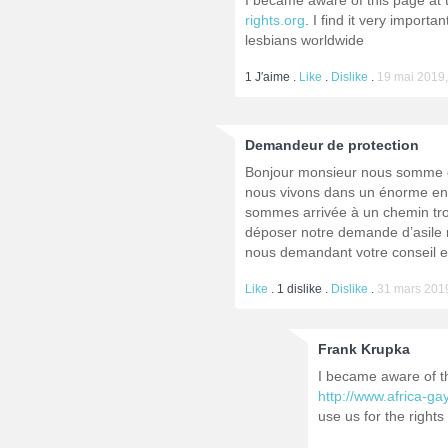
I became aware of this page at 
rights.org
. I find it very import
lesbians worldwide
1
J′aime .
Like
.
Dislike
.
19 mai 2019,
Demandeur de protection
Bonjour monsieur nous somme d
nous vivons dans un énorme enfe
sommes arrivée à un chemin tro
déposer notre demande d’asile m
nous demandant votre conseil e
Like
.
1
dislike .
Dislike
.
31 mars 2019
Frank Krupka
I became aware of th
http://www.africa-gay
use us for the right