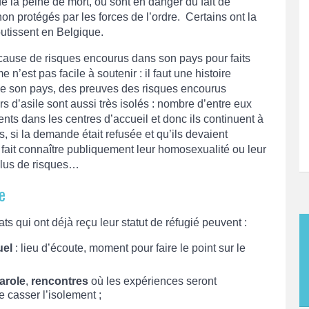
e la peine de mort, ou sont en danger du fait de
non protégés par les forces de l’ordre. Certains ont la
outissent en Belgique.
cause de risques encourus dans son pays pour faits
n’est pas facile à soutenir : il faut une histoire
 de son pays, des preuves des risques encourus
d’asile sont aussi très isolés : nombre d’entre eux
ts dans les centres d’accueil et donc ils continuent à
si la demande était refusée et qu’ils devaient
 fait connaître publiquement leur homosexualité ou leur
plus de risques…
e
s qui ont déjà reçu leur statut de réfugié peuvent :
uel
: lieu d’écoute, moment pour faire le point sur le
arole
,
rencontres
où les expériences seront
 casser l’isolement ;