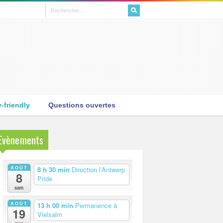
friendly
Questions ouvertes
Evènements
AOÛT
8 h 30 min
Direction l’Antwerp
8
Pride
sam
AOÛT
13 h 00 min
Permanence à
19
Vielsalm