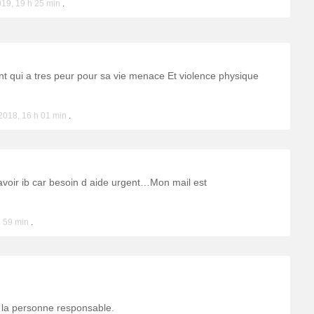
19, 19 h 25 min
.
t qui a tres peur pour sa vie menace Et violence physique
2018, 16 h 01 min
.
 avoir ib car besoin d aide urgent…Mon mail est
 59 min
.
 la personne responsable.