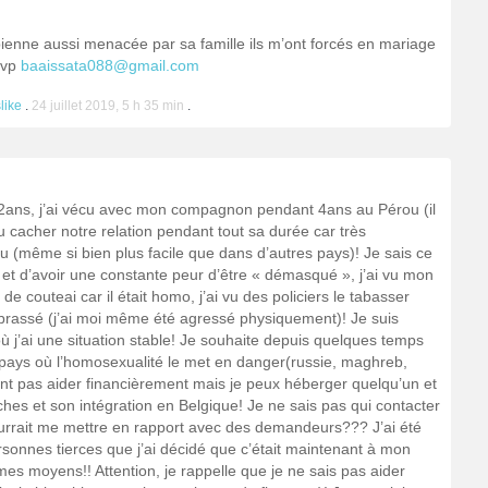
bienne aussi menacée par sa famille ils m’ont forcés en mariage
svp
baaissata088@gmail.com
slike
.
24 juillet 2019, 5 h 35 min
.
 32ans, j’ai vécu avec mon compagnon pendant 4ans au Pérou (il
u cacher notre relation pendant tout sa durée car très
u (même si bien plus facile que dans d’autres pays)! Je sais ce
 et d’avoir une constante peur d’être « démasqué », j’ai vu mon
couteai car il était homo, j’ai vu des policiers le tabasser
rassé (j’ai moi même été agressé physiquement)! Je suis
ù j’ai une situation stable! Je souhaite depuis quelques temps
 pays où l’homosexualité le met en danger(russie, maghreb,
nt pas aider financièrement mais je peux héberger quelqu’un et
s et son intégration en Belgique! Je ne sais pas qui contacter
ourrait me mettre en rapport avec des demandeurs??? J’ai été
rsonnes tierces que j’ai décidé que c’était maintenant à mon
es moyens!! Attention, je rappelle que je ne sais pas aider