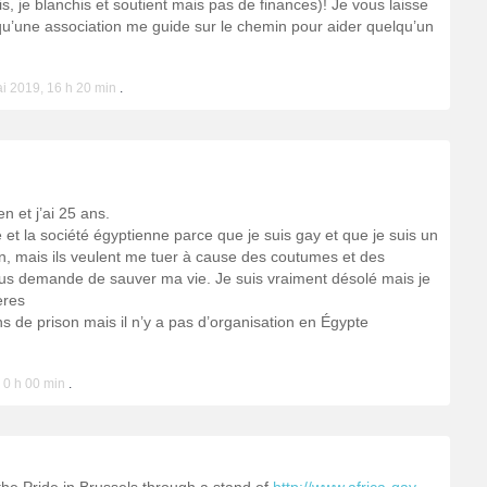
is, je blanchis et soutient mais pas de finances)! Je vous laisse
u’une association me guide sur le chemin pour aider quelqu’un
i 2019, 16 h 20 min
.
n et j’ai 25 ans.
 et la société égyptienne parce que je suis gay et que je suis un
an, mais ils veulent me tuer à cause des coutumes et des
 vous demande de sauver ma vie. Je suis vraiment désolé mais je
ères
s de prison mais il n’y a pas d’organisation en Égypte
 0 h 00 min
.