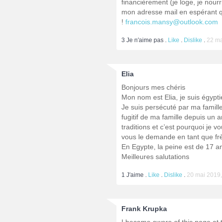
financièrement (je loge, je nourr
mon adresse mail en espérant q
!
francois.mansy@outlook.com
3
Je n′aime pas .
Like
.
Dislike
.
22 ma
Elia
Bonjours mes chéris
Mon nom est Elia, je suis égyptie
Je suis persécuté par ma famille
fugitif de ma famille depuis un 
traditions et c’est pourquoi je
vous le demande en tant que fr
En Egypte, la peine est de 17 an
Meilleures salutations
1
J′aime .
Like
.
Dislike
.
20 mai 2019,
Frank Krupka