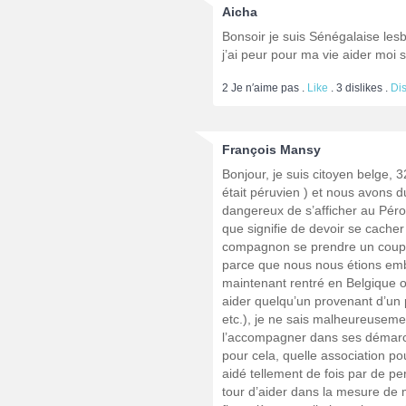
Aicha
Bonsoir je suis Sénégalaise les
j’ai peur pour ma vie aider moi 
2
Je n′aime pas .
Like
.
3
dislikes .
Di
François Mansy
Bonjour, je suis citoyen belge,
était péruvien ) et nous avons d
dangereux de s’afficher au Péro
que signifie de devoir se cacher
compagnon se prendre un coup de 
parce que nous nous étions emb
maintenant rentré en Belgique o
aider quelqu’un provenant d’un
etc.), je ne sais malheureuseme
l’accompagner dans ses démarche
pour cela, quelle association p
aidé tellement de fois par de pe
tour d’aider dans la mesure de m