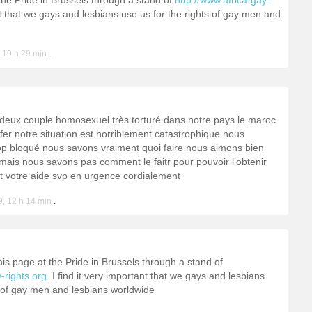
the Pride in Brussels through a stand of
http://www.africa-gay-
ant that we gays and lesbians use us for the rights of gay men and
 19 h 29 min
.
eux couple homosexuel très torturé dans notre pays le maroc
r notre situation est horriblement catastrophique nous
p bloqué nous savons vraiment quoi faire nous aimons bien
ais nous savons pas comment le faitr pour pouvoir l’obtenir
t votre aide svp en urgence cordialement
, 12 h 14 min
.
is page at the Pride in Brussels through a stand of
-rights.org
. I find it very important that we gays and lesbians
s of gay men and lesbians worldwide