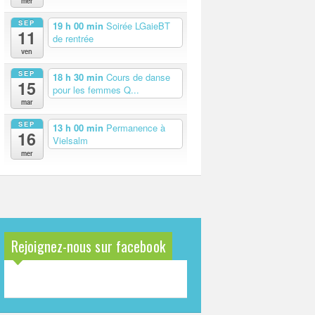
mer
SEP
19 h 00 min
Soirée LGaieBT
11
de rentrée
ven
SEP
18 h 30 min
Cours de danse
15
pour les femmes Q...
mar
SEP
13 h 00 min
Permanence à
16
Vielsalm
mer
Rejoignez-nous sur facebook