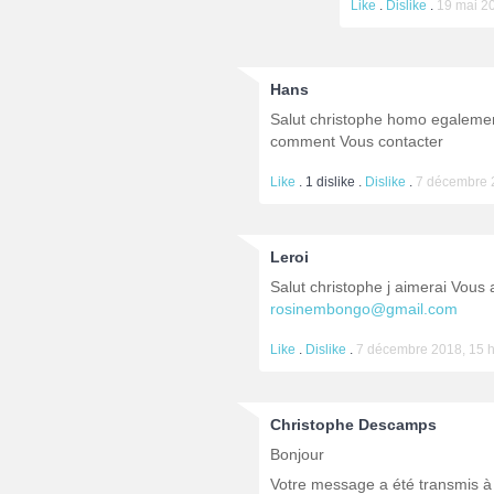
Like
.
Dislike
.
19 mai 20
Hans
Salut christophe homo egalemen
comment Vous contacter
Like
.
1
dislike .
Dislike
.
7 décembre 
Leroi
Salut christophe j aimerai Vous
rosinembongo@gmail.com
Like
.
Dislike
.
7 décembre 2018, 15 h
Christophe Descamps
Bonjour
Votre message a été transmis à