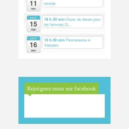
11
rentrée
ven
SEP
18 h 30 min
Cours de danse pour
15
les femmes Q...
mar
SEP
13 h 00 min
Permanence à
16
Vielsalm
mer
Rejoignez-nous sur facebook
Maison Arc-en-Ciel de la
province de Luxembourg