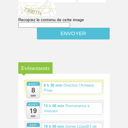
Recopiez le contenu de cette image
Evènements
AOÛT
8 h 30 min
Direction l’Antwerp
8
Pride
sam
AOÛT
13 h 00 min
Permanence à
19
Vielsalm
mer
SEP
19 h 00 min
Soirée LGaieBT de