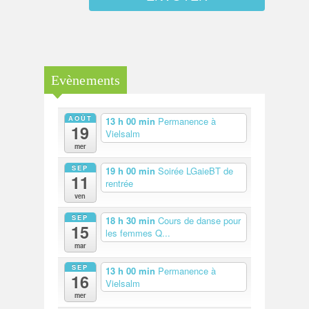
Evènements
AOÛT
13 h 00 min
Permanence à
19
Vielsalm
mer
SEP
19 h 00 min
Soirée LGaieBT de
11
rentrée
ven
SEP
18 h 30 min
Cours de danse pour
15
les femmes Q...
mar
SEP
13 h 00 min
Permanence à
16
Vielsalm
mer