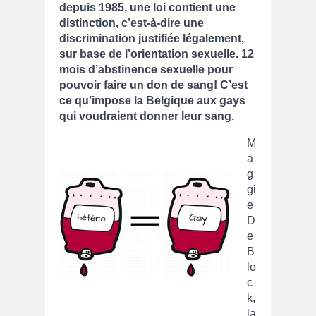
depuis 1985, une loi contient une
distinction, c’est-à-dire une
discrimination justifiée légalement,
sur base de l’orientation sexuelle. 12
mois d’abstinence sexuelle pour
pouvoir faire un don de sang! C’est
ce qu’impose la Belgique aux gays
qui voudraient donner leur sang.
M
a
g
gi
e
D
e
B
lo
c
k,
la