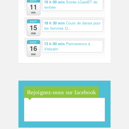
SEP
19 h 00 min
Soirée LGaieBT de
11
rentrée
ven
SEP
18 h 30 min
Cours de danse pour
15
les femmes Q...
mar
SEP
13 h 00 min
Permanence à
16
Vielsalm
mer
Rejoignez-nous sur facebook
Maison Arc-en-Ciel de la
province de Luxembourg