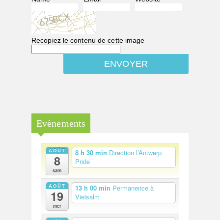
Recopiez le contenu de cette image
Evènements
AOÛT
8 h 30 min
Direction l’Antwerp
8
Pride
sam
AOÛT
13 h 00 min
Permanence à
19
Vielsalm
mer