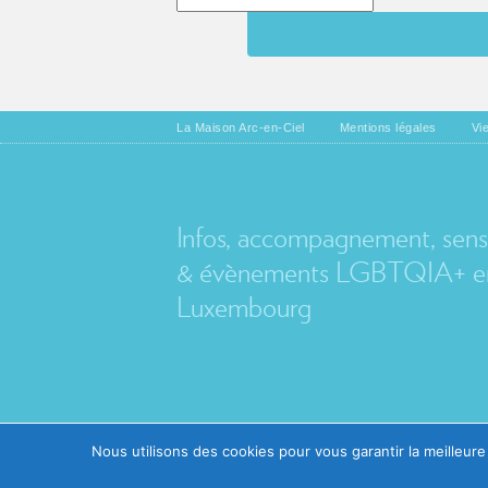
La Maison Arc-en-Ciel
Mentions légales
Vi
MAISON ARC-EN-CI
Infos, accompagnement, sensib
& évènements LGBTQIA+ en
Luxembourg
Nous utilisons des cookies pour vous garantir la meilleure