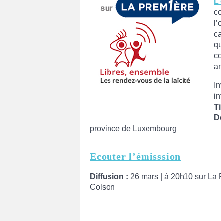
L
co
l’
c
q
c
am
I
i
Ti
D
province de Luxembourg
Ecouter l’émisssion
Diffusion :
26 mars | à 20h10 sur La P
Colson