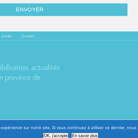
e privée
Contact
EL
ilisation, actualités
 province de
Avec le soutien de
 expérience sur notre site. Si vous continuez à utiliser ce dernier, nous
OK, j'accepte
En savoir plus