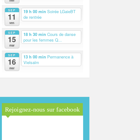
mer
SEP
19 h 00 min
Soirée LGaieBT
11
de rentrée
ven
SEP
18 h 30 min
Cours de danse
15
pour les femmes Q...
mar
SEP
13 h 00 min
Permanence à
16
Vielsalm
mer
Rejoignez-nous sur facebook
Maison Arc-en-Ciel de la
province de Luxembourg