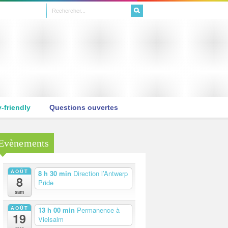
L
friendly
Questions ouvertes
Evènements
AOÛT
8 h 30 min
Direction l’Antwerp
8
Pride
sam
AOÛT
13 h 00 min
Permanence à
19
Vielsalm