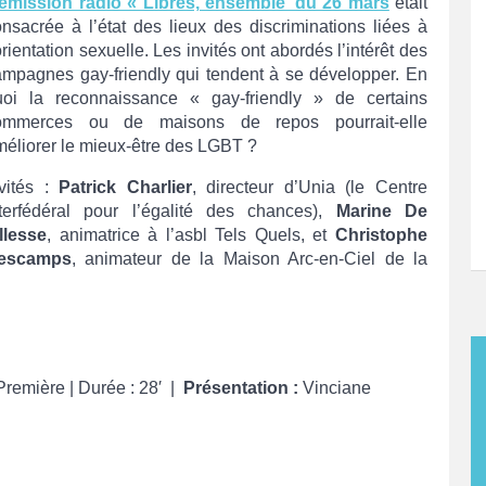
’émission radio « Libres, ensemble’ du 26 mars
était
nsacrée à l’état des lieux des discriminations liées à
orientation sexuelle. Les invités ont abordés l’intérêt des
ampagnes gay-friendly qui tendent à se développer. En
uoi la reconnaissance « gay-friendly » de certains
ommerces ou de maisons de repos pourrait-elle
éliorer le mieux-être des LGBT ?
nvités :
Patrick Charlier
, directeur d’Unia (le Centre
nterfédéral pour l’égalité des chances),
Marine De
llesse
, animatrice à l’asbl Tels Quels, et
Christophe
escamps
, animateur de la Maison Arc-en-Ciel de la
remière | Durée : 28′ |
Présentation :
Vinciane