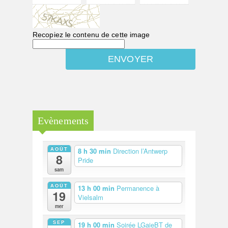
Recopiez le contenu de cette image
Evènements
AOÛT
8 h 30 min
Direction l’Antwerp
8
Pride
sam
AOÛT
13 h 00 min
Permanence à
19
Vielsalm
mer
SEP
19 h 00 min
Soirée LGaieBT de