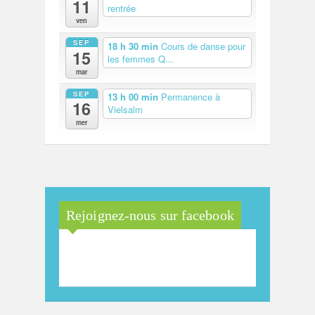
11
rentrée
ven
SEP
18 h 30 min
Cours de danse pour
15
les femmes Q...
mar
SEP
13 h 00 min
Permanence à
16
Vielsalm
mer
Rejoignez-nous sur facebook
Maison Arc-en-Ciel de la
province de Luxembourg