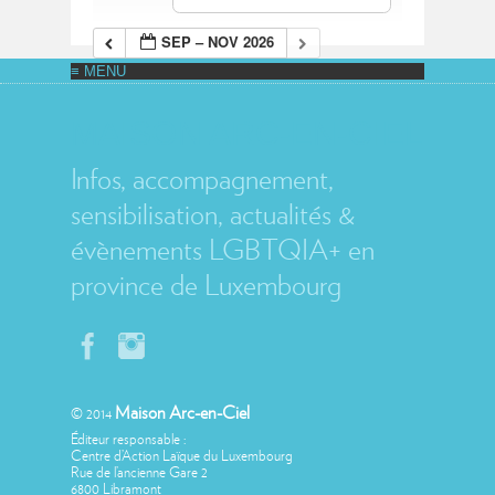
SEP – NOV 2026
MAISON ARC-EN-CIEL
Infos, accompagnement,
sensibilisation, actualités &
évènements LGBTQIA+ en
province de Luxembourg
Maison Arc-en-Ciel
© 2014
Éditeur responsable :
Centre d’Action Laïque du Luxembourg
Rue de l’ancienne Gare 2
6800 Libramont