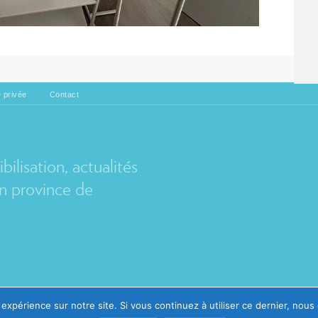
Marsus3
e privée
Contact
EL
ilisation, actualités
 province de
Avec le soutien de
 expérience sur notre site. Si vous continuez à utiliser ce dernier, nous