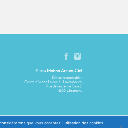
Maison Arc-en-Ciel
© 2014
Éditeur responsable :
Centre d’Action Laïque du Luxembourg
Rue de l’ancienne Gare 2
6800 Libramont
 considérerons que vous acceptez l'utilisation des cookies.