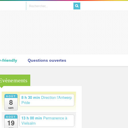
L
friendly
Questions ouvertes
Evènements
AOÛT
8 h 30 min
Direction l’Antwerp
8
Pride
sam
AOÛT
13 h 00 min
Permanence à
19
Vielsalm