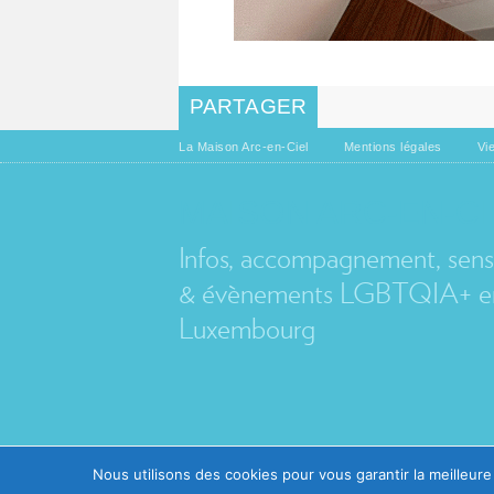
PARTAGER
La Maison Arc-en-Ciel
Mentions légales
Vi
MAISON ARC-EN-CI
Infos, accompagnement, sensib
& évènements LGBTQIA+ en
Luxembourg
Nous utilisons des cookies pour vous garantir la meilleure