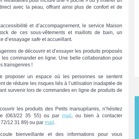
t retravaillés pour inclure une « poche » où y insérer un
rect avec la peau, offrant ainsi plus de confort et de
accessibilité et d’accompagnement, le service Maison
stock de ces sous-vêtements et maillots de bain, un
ace d’essayage
safe
et accueillant.
enres de découvrir et d’essayer les produits proposés
e les commander en ligne. Une belle collaboration pour
es transgenres !
de proposer un espace où les personnes se sentent
 de réduire les risques liés à l’utilisation inadaptée de
vant survenir lors de commandes en ligne de produits de
ouvrir les produits des Petits marsupilamis, n’hésitez
one (063/22 35 55) ou par
mail
, ou bien à contacter
472/12 31 89) ou par
mail
.
oute bienveillante et des informations pour vous