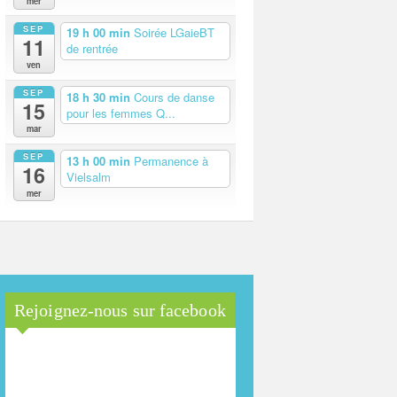
mer
SEP
19 h 00 min
Soirée LGaieBT
11
de rentrée
ven
SEP
18 h 30 min
Cours de danse
15
pour les femmes Q...
mar
SEP
13 h 00 min
Permanence à
16
Vielsalm
mer
Rejoignez-nous sur facebook
Maison Arc-en-Ciel de la
province de Luxembourg