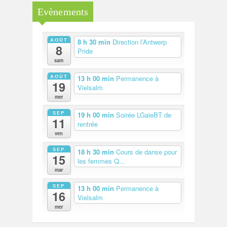
Evènements
AOÛT
8 h 30 min
Direction l’Antwerp
8
Pride
sam
AOÛT
13 h 00 min
Permanence à
19
Vielsalm
mer
SEP
19 h 00 min
Soirée LGaieBT de
11
rentrée
ven
SEP
18 h 30 min
Cours de danse pour
15
les femmes Q...
mar
SEP
13 h 00 min
Permanence à
16
Vielsalm
mer