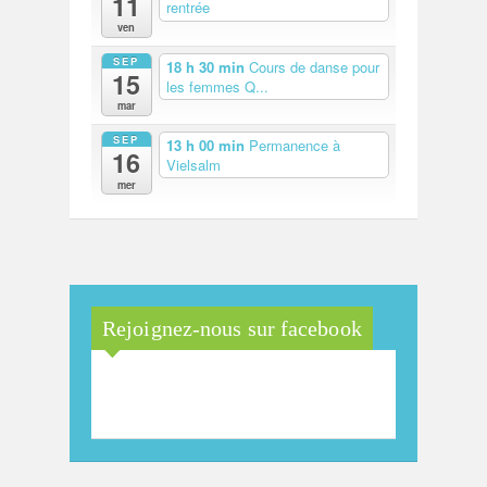
11
rentrée
ven
SEP
18 h 30 min
Cours de danse pour
15
les femmes Q...
mar
SEP
13 h 00 min
Permanence à
16
Vielsalm
mer
Rejoignez-nous sur facebook
Maison Arc-en-Ciel de la
province de Luxembourg