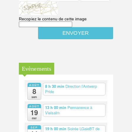
Recopiez le contenu de cette image
Evènements
AOÛT
8 h 30 min
Direction l’Antwerp
8
Pride
sam
AOÛT
13 h 00 min
Permanence à
19
Vielsalm
mer
SEP
19 h 00 min
Soirée LGaieBT de