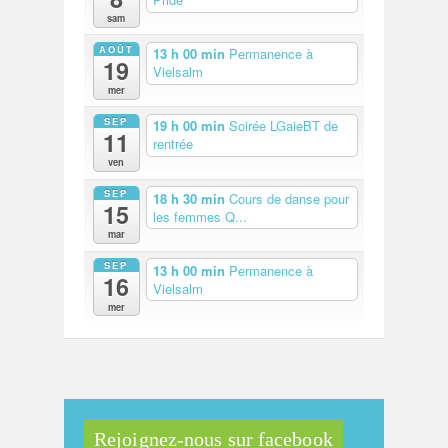
sam
AOÛT
13 h 00 min
Permanence à
19
Vielsalm
mer
SEP
19 h 00 min
Soirée LGaieBT de
11
rentrée
ven
SEP
18 h 30 min
Cours de danse pour
15
les femmes Q...
mar
SEP
13 h 00 min
Permanence à
16
Vielsalm
mer
Rejoignez-nous sur facebook