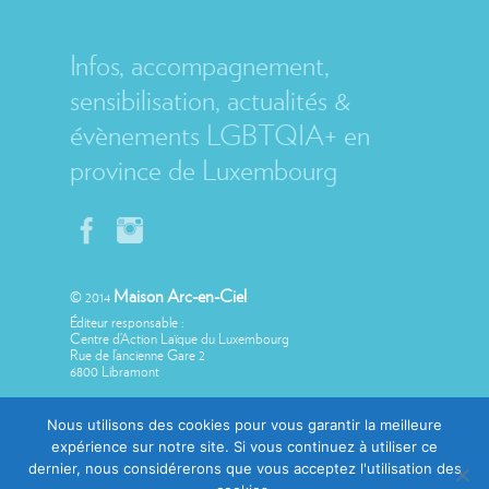
MAISON ARC-EN-CIEL
Infos, accompagnement,
sensibilisation, actualités &
évènements LGBTQIA+ en
province de Luxembourg
Maison Arc-en-Ciel
© 2014
Éditeur responsable :
Centre d’Action Laïque du Luxembourg
Rue de l’ancienne Gare 2
6800 Libramont
Nous utilisons des cookies pour vous garantir la meilleure
expérience sur notre site. Si vous continuez à utiliser ce
dernier, nous considérerons que vous acceptez l'utilisation des
Avec le soutien de