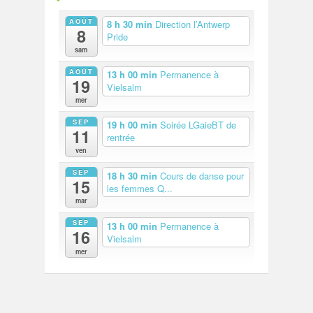
AOÛT
8 h 30 min
Direction l’Antwerp
8
Pride
sam
AOÛT
13 h 00 min
Permanence à
19
Vielsalm
mer
SEP
19 h 00 min
Soirée LGaieBT de
11
rentrée
ven
SEP
18 h 30 min
Cours de danse pour
15
les femmes Q...
mar
SEP
13 h 00 min
Permanence à
16
Vielsalm
mer