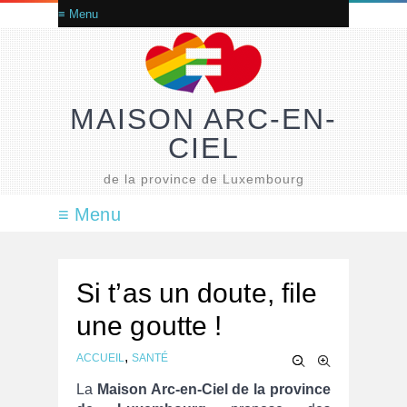
MAISON ARC-EN-
CIEL
de la province de Luxembourg
Si t’as un doute, file
une goutte !
,
ACCUEIL
SANTÉ
La
Maison Arc-en-Ciel de la province