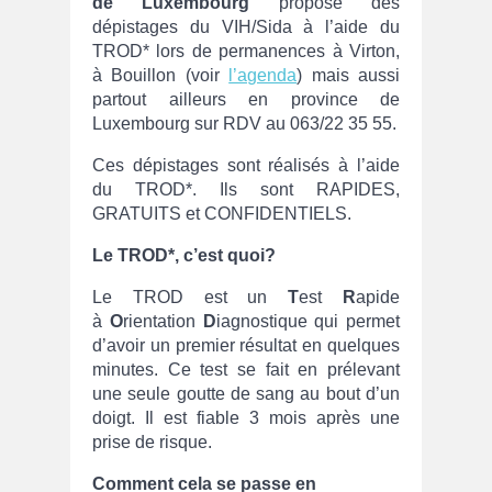
de Luxembourg
propose des
dépistages du VIH/Sida à l’aide du
TROD* lors de permanences à Virton,
à Bouillon (voir
l’agenda
) mais aussi
partout ailleurs en province de
Luxembourg sur RDV au 063/22 35 55.
Ces dépistages sont réalisés à l’aide
du TROD*.
Ils sont RAPIDES,
GRATUITS et CONFIDENTIELS.
Le TROD*, c’est quoi?
Le TROD est un
T
est
R
apide
à
O
rientation
D
iagnostique qui permet
d’avoir un premier résultat en quelques
minutes. Ce test se fait en prélevant
une seule goutte de sang au bout d’un
doigt. Il est fiable 3 mois après une
prise de risque.
Comment cela se passe en