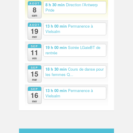
AOÛT
8 h 30 min
Direction l’Antwerp
8
Pride
sam
AOÛT
13 h 00 min
Permanence à
19
Vielsalm
mer
SEP
19 h 00 min
Soirée LGaieBT de
11
rentrée
ven
SEP
18 h 30 min
Cours de danse pour
15
les femmes Q...
mar
SEP
13 h 00 min
Permanence à
16
Vielsalm
mer