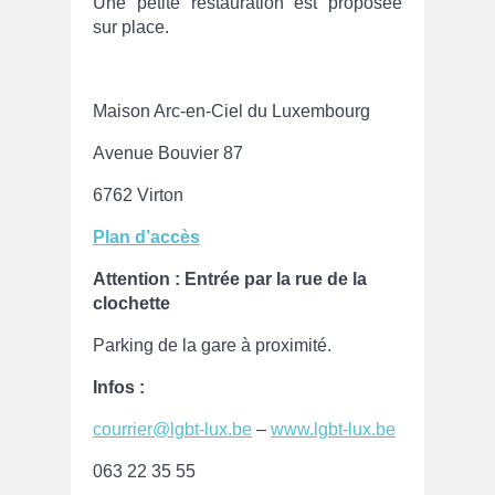
Une petite restauration est proposée
sur place.
Maison Arc-en-Ciel du Luxembourg
Avenue Bouvier 87
6762 Virton
Plan d’accès
Attention : Entrée par la rue de la
clochette
Parking de la gare à proximité.
Infos :
courrier@lgbt-lux.be
–
www.lgbt-lux.be
063 22 35 55