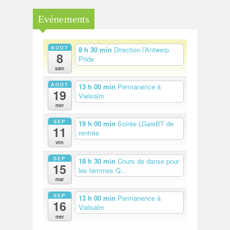
Evènements
AOÛT
8 h 30 min
Direction l’Antwerp
8
Pride
sam
AOÛT
13 h 00 min
Permanence à
19
Vielsalm
mer
SEP
19 h 00 min
Soirée LGaieBT de
11
rentrée
ven
SEP
18 h 30 min
Cours de danse pour
15
les femmes Q...
mar
SEP
13 h 00 min
Permanence à
16
Vielsalm
mer