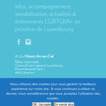
Infos, accompagnement,
sensibilisation, actualités &
évènements LGBTQIA+ en
province de Luxembourg
Maison Arc-en-Ciel
© 2014
Éditeur responsable :
Centre d’Action Laïque du Luxembourg
Rue de l’ancienne Gare 2
6800 Libramont
Nous utilisons des cookies pour vous garantir la meilleure
expérience sur notre site. Si vous continuez à utiliser ce
dernier, nous considérerons que vous acceptez l'utilisation des
Avec le soutien de
cookies.
OK, j'accepte
En savoir plus