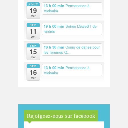
AOÛT
13 h 00 min
Permanence à
19
Vielsalm
mer
SEP
19 h 00 min
Soirée LGaieBT de
11
rentrée
ven
SEP
18 h 30 min
Cours de danse pour
15
les femmes Q...
mar
SEP
13 h 00 min
Permanence à
16
Vielsalm
mer
Rejoignez-nous sur facebook