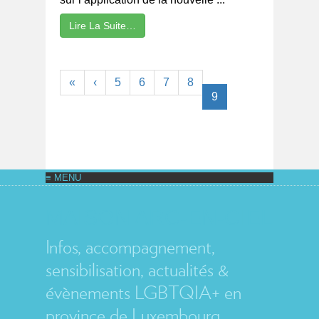
Lire La Suite…
«
‹
5
6
7
8
9
MAISON ARC-EN-CIEL
Infos, accompagnement,
sensibilisation, actualités &
évènements LGBTQIA+ en
province de Luxembourg