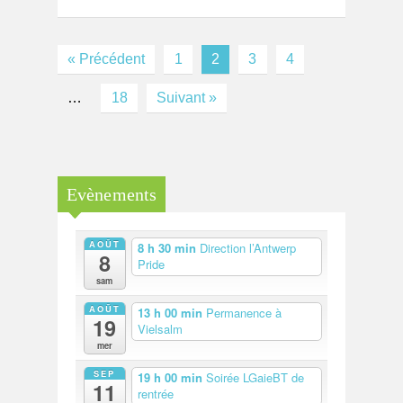
« Précédent
1
2
3
4
…
18
Suivant »
Evènements
AOÛT
8 h 30 min
Direction l’Antwerp
8
Pride
sam
AOÛT
13 h 00 min
Permanence à
19
Vielsalm
mer
SEP
19 h 00 min
Soirée LGaieBT de
11
rentrée