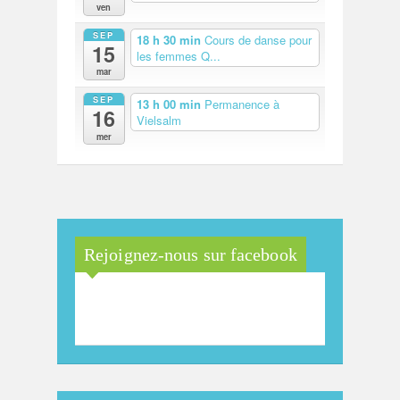
ven
SEP
18 h 30 min
Cours de danse pour
15
les femmes Q...
mar
SEP
13 h 00 min
Permanence à
16
Vielsalm
mer
Rejoignez-nous sur facebook
Maison Arc-en-Ciel de la
province de Luxembourg