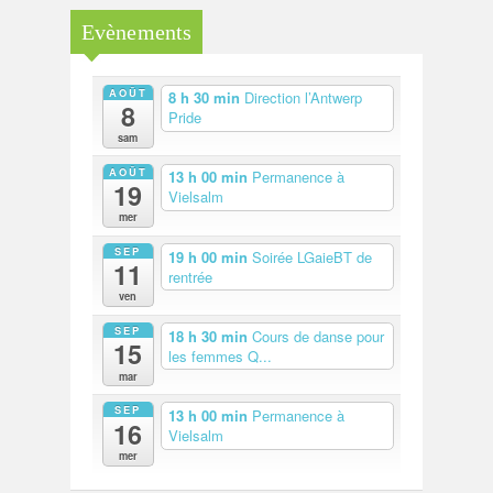
Evènements
AOÛT
8 h 30 min
Direction l’Antwerp
8
Pride
sam
AOÛT
13 h 00 min
Permanence à
19
Vielsalm
mer
SEP
19 h 00 min
Soirée LGaieBT de
11
rentrée
ven
SEP
18 h 30 min
Cours de danse pour
15
les femmes Q...
mar
SEP
13 h 00 min
Permanence à
16
Vielsalm
mer