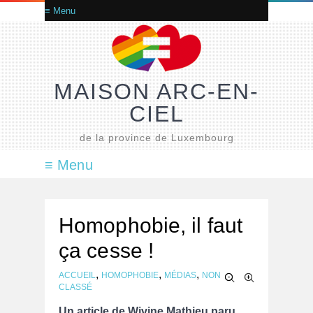
MAISON ARC-EN-
CIEL
de la province de Luxembourg
Homophobie, il faut
ça cesse !
,
,
,
ACCUEIL
HOMOPHOBIE
MÉDIAS
NON
CLASSÉ
Un article de Wivine Mathieu paru