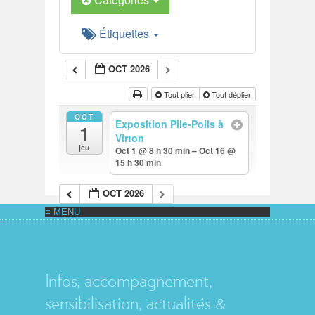
Étiquettes
OCT 2026
Tout plier
Tout déplier
OCT
Exposition Pile-Poils à
1
Virton
jeu
Oct 1 @ 8 h 30 min – Oct 16 @
15 h 30 min
OCT 2026
MAISON ARC-EN-CIEL
Infos, accompagnement,
sensibilisation, actualités &