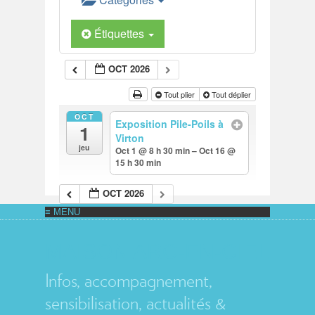
Étiquettes
OCT 2026
Tout plier
Tout déplier
OCT
Exposition Pile-Poils à
1
Virton
jeu
Oct 1 @ 8 h 30 min – Oct 16 @
15 h 30 min
OCT 2026
MAISON ARC-EN-CIEL
Infos, accompagnement,
sensibilisation, actualités &