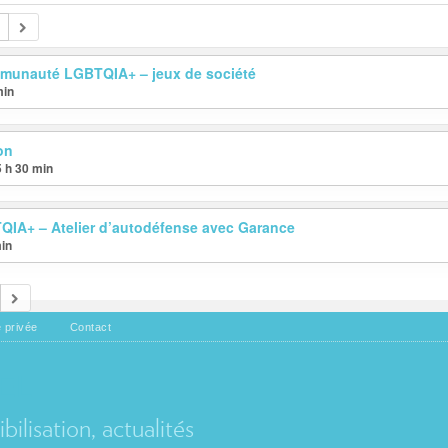
mmunauté LGBTQIA+ – jeux de société
min
ton
5 h 30 min
IA+ – Atelier d’autodéfense avec Garance
min
e privée
Contact
EL
ilisation, actualités