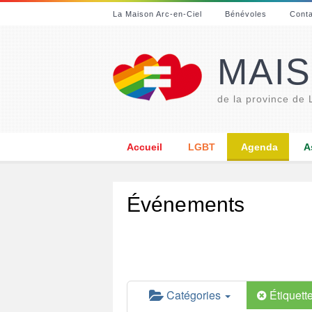
La Maison Arc-en-Ciel
Bénévoles
Cont
MAIS
de la province de
Accueil
LGBT
Agenda
A
Événements
Catégories
Étiquett