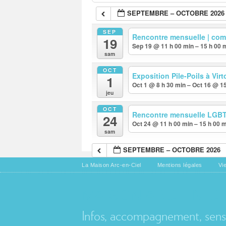
SEPTEMBRE – OCTOBRE 2026
SEP
Rencontre mensuelle | co
19
Sep 19 @ 11 h 00 min – 15 h 00 
sam
OCT
Exposition Pile-Poils à Vir
1
Oct 1 @ 8 h 30 min – Oct 16 @ 1
jeu
OCT
Rencontre mensuelle LGBTQ
24
Oct 24 @ 11 h 00 min – 15 h 00 
sam
SEPTEMBRE – OCTOBRE 2026
La Maison Arc-en-Ciel
Mentions légales
Vi
MAISON ARC-EN-CI
Infos, accompagnement, sensib