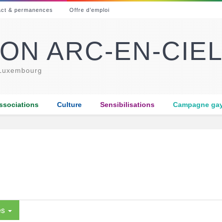
act & permanences
Offre d’emploi
ON ARC-EN-CIE
 Luxembourg
ssociations
Culture
Sensibilisations
Campagne gay-
es