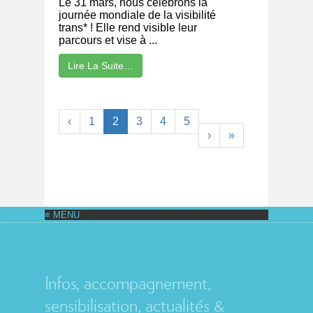
Le 31 mars, nous célébrons la
journée mondiale de la visibilité
trans* ! Elle rend visible leur
parcours et vise à ...
Lire La Suite…
‹
1
2
3
4
5
›
»
MAISON ARC-EN-CIEL
Infos, accompagnement,
sensibilisation, actualités &