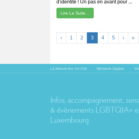
d'identité ! Un pas en avant pour ...
Lire La Suite…
‹
1
2
3
4
5
›
»
La Maison Arc-en-Ciel
Mentions légales
Vi
MAISON ARC-EN-CI
Infos, accompagnement, sensib
& évènements LGBTQIA+ en
Luxembourg