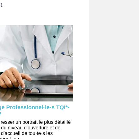
).
e Professionnel·le·s TQI*-
y
resser un portrait le plus détaillé
 du niveau d'ouverture et de
 d'accueil de tou·te·s les
nnel·le·s ...