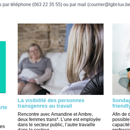
s par téléphone (063 22 35 55) ou par mail (courrier@lgbt-lux.be
La visibilité des personnes
Sondag
transgenres au travail
friendl
rte
Rencontre avec Amandine et Ambre,
Afin de d
deux femmes trans*. L’une est employée
possible
dans le secteur public, l’autre travaille
capacité
tes
dans le secteur ...
professio