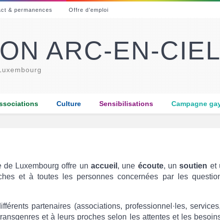
act & permanences
Offre d’emploi
ON ARC-EN-CIE
 Luxembourg
ssociations
Culture
Sensibilisations
Campagne gay-
ce de Luxembourg offre un
accueil
, une
écoute
, un
soutien
et
ches et à toutes les personnes concernées par les question
ifférents partenaires (associations, professionnel·les, services
transgenres et à leurs proches selon les attentes et les besoi