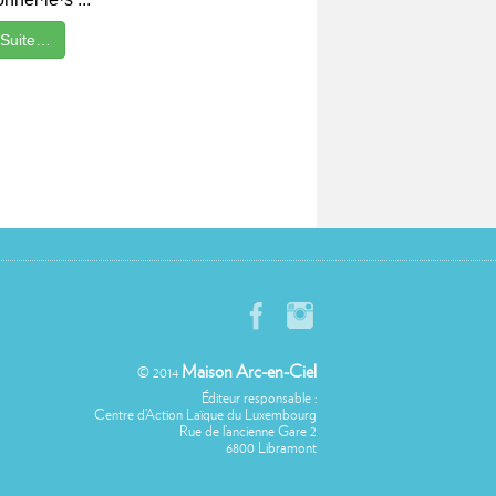
 Suite…
Maison Arc-en-Ciel
© 2014
Éditeur responsable :
Centre d’Action Laïque du Luxembourg
Rue de l’ancienne Gare 2
6800 Libramont