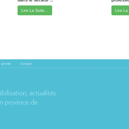
Lire La Suite…
Lire La
e privée
Contact
EL
ilisation, actualités
 province de